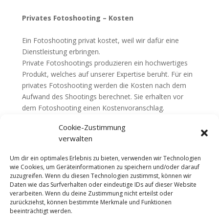
Privates Fotoshooting – Kosten
Ein Fotoshooting privat kostet, weil wir dafür eine
Dienstleistung erbringen.
Private Fotoshootings produzieren ein hochwertiges
Produkt, welches auf unserer Expertise beruht. Für ein
privates Fotoshooting werden die Kosten nach dem
Aufwand des Shootings berechnet. Sie erhalten vor
dem Fotoshooting einen Kostenvoranschlag.
Cookie-Zustimmung
Einen solchen schicken wir Ihnen für das Fotoshooting
verwalten
privat in Ihrem persönlichen Umfeld zu, wenn wir von
Ihnen Informationen erhalten, die den Umfang
Um dir ein optimales Erlebnis zu bieten, verwenden wir Technologien
des Shootings klar erfassen.
wie Cookies, um Geräteinformationen zu speichern und/oder darauf
Professionelle Fotoshootings sind nicht mit den
zuzugreifen. Wenn du diesen Technologien zustimmst, können wir
Daten wie das Surfverhalten oder eindeutige IDs auf dieser Website
Aufnahmen einer einfachen Kamera zu vergleichen. Die
verarbeiten. Wenn du deine Zustimmung nicht erteilst oder
Fotoausrüstung in unserem Fotostudio ist mit das
zurückziehst, können bestimmte Merkmale und Funktionen
Beste, was der Markt aktuell bietet.
beeinträchtigt werden.