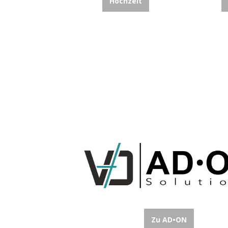
Hochzeit
Zu AD•ON