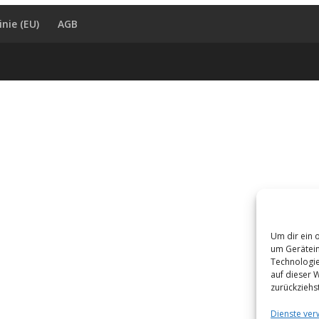
inie (EU)
AGB
Um dir ein 
um Gerätein
Technologie
auf dieser 
zurückziehs
Dienste ver