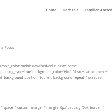
Home
Hochzeit
Familien-Fotos
ts Fotos
’main_color‘ mobile=’av-fixed-cells‘ id=’welcome‘]
px‘ padding_sync=’true‘ background_color=’#fdfdfd‘ src=“ attachment=“
‘ background_position=’top left‘ background_repeat=’no-repeat‘
nt=“ space=“ custom_margin=“ margin=’0px‘ padding=’0px‘ border=“