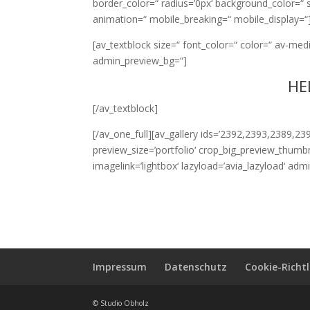
border_color=“ radius=’0px‘ background_color=“ 
animation=“ mobile_breaking=“ mobile_display=“
[av_textblock size=“ font_color=“ color=“ av-med
admin_preview_bg=“]
HE
[/av_textblock]
[/av_one_full][av_gallery ids=’2392,2393,2389,2
preview_size=’portfolio‘ crop_big_preview_thumbn
imagelink=’lightbox‘ lazyload=’avia_lazyload‘ ad
Impressum
Datenschutz
Cookie-Richtl
© Studio Obholz