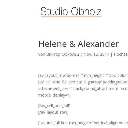
Helene & Alexander
von
Виктор Обхольц
|
Nov. 12, 2017
|
Hochzei
[av_layout_row border=“ min_height=’15px‘ color=
[av_cell_one_full vertical_align=’top‘ padding=’0
attachment_size=“ background_attachment=’scroll
mobile_display=“]
[/av_cell_one_full]
[/av_layout_row]
[av_one_full first min_height=“ vertical_alignme