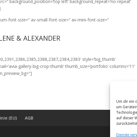
src=“ background_position=’top left‘ background_repeat=’no-repeat‘
]
ium-font-size=“ av-small-font-size=“ av-mini-font-size=“
LENE & ALEXANDER
390,2391,2386,2385,2388,2387,2384,2383′ style=’big_thumb‘
ail=’avia-gallery-big-crop-thumb‘ thumb_size=’portfolio‘ columns=’11‘
min_preview_bg=“]
Um dir ein 
um Gerätein
Technologie
inie (EU)
AGB
auf dieser 
zurückziehs
Dienste ver