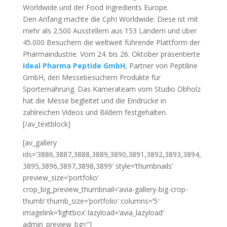
Worldwide und der Food Ingredients Europe.
Den Anfang machte die CphI Worldwide: Diese ist mit
mehr als 2.500 Ausstellern aus 153 Ländern und über
45.000 Besuchern die weltweit führende Plattform der
Pharmaindustrie. Vom 24. bis 26. Oktober präsentierte
Ideal Pharma Peptide GmbH
, Partner von Peptiline
GmbH, den Messebesuchern Produkte für
Sporternährung. Das Kamerateam vom Studio Obholz
hat die Messe begleitet und die Eindrücke in
zahlreichen Videos und Bildern festgehalten.
[/av_textblock]
[av_gallery
ids=’3886,3887,3888,3889,3890,3891,3892,3893,3894,
3895,3896,3897,3898,3899′ style=’thumbnails‘
preview_size=’portfolio‘
crop_big_preview_thumbnail=’avia-gallery-big-crop-
thumb‘ thumb_size=’portfolio‘ columns=’5′
imagelink=’lightbox‘ lazyload=’avia_lazyload‘
admin_preview_bg=“]