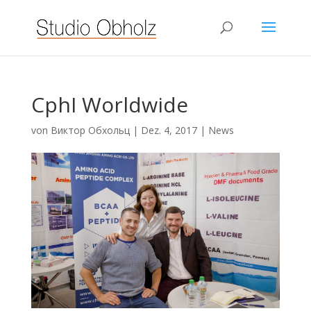
CphI Worldwide
von
Виктор Обхольц
|
Dez. 4, 2017
|
News