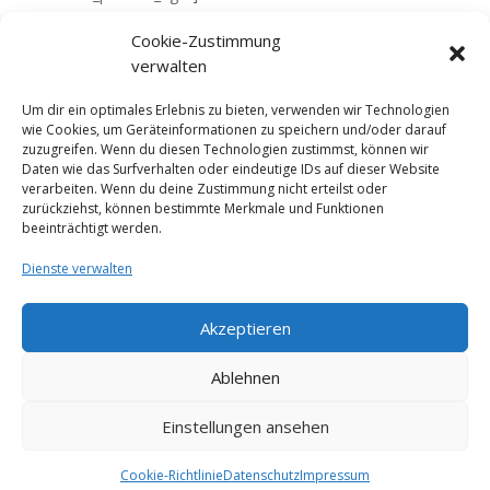
[av_layout_row border=“ min_height=’15px‘
Cookie-Zustimmung
color=’main_color‘ mobile=’av-fixed-cells‘ id=’welcome‘]
verwalten
[av_cell_one_full vertical_align=’top‘ padding=’0px‘
padding_sync=’true‘ background_color=’#fdfdfd‘ src=“
Um dir ein optimales Erlebnis zu bieten, verwenden wir Technologien
wie Cookies, um Geräteinformationen zu speichern und/oder darauf
attachment=“ attachment_size=“
zuzugreifen. Wenn du diesen Technologien zustimmst, können wir
background_attachment=’scroll‘
Daten wie das Surfverhalten oder eindeutige IDs auf dieser Website
background_position=’top left‘ background_repeat=’no-
verarbeiten. Wenn du deine Zustimmung nicht erteilst oder
zurückziehst, können bestimmte Merkmale und Funktionen
repeat‘ mobile_display=“]
beeinträchtigt werden.
[/av_cell_one_full]
Dienste verwalten
[/av_layout_row]
Akzeptieren
Ablehnen
Impressum
Datenschutz
Cookie-Richtlinie (EU)
AGB
Einstellungen ansehen
© Studio Obholz
Cookie-Richtlinie
Datenschutz
Impressum