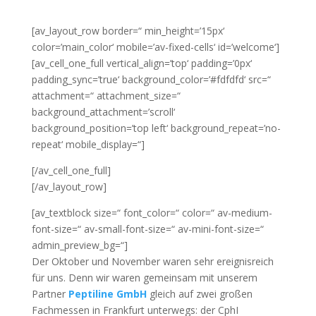
[av_layout_row border=“ min_height=’15px‘
color=’main_color‘ mobile=’av-fixed-cells‘ id=’welcome‘]
[av_cell_one_full vertical_align=’top‘ padding=’0px‘
padding_sync=’true‘ background_color=’#fdfdfd‘ src=“
attachment=“ attachment_size=“
background_attachment=’scroll‘
background_position=’top left‘ background_repeat=’no-
repeat‘ mobile_display=“]
[/av_cell_one_full]
[/av_layout_row]
[av_textblock size=“ font_color=“ color=“ av-medium-
font-size=“ av-small-font-size=“ av-mini-font-size=“
admin_preview_bg=“]
Der Oktober und November waren sehr ereignisreich
für uns. Denn wir waren gemeinsam mit unserem
Partner
Peptiline GmbH
gleich auf zwei großen
Fachmessen in Frankfurt unterwegs: der CphI