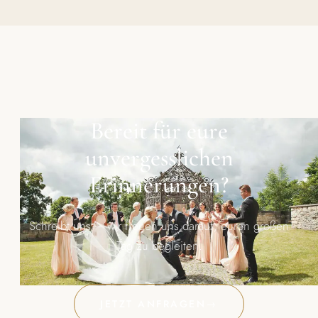
Bereit für eure
unvergesslichen
Erinnerungen?
Schreibt uns – wir freuen uns darauf, euren großen
Tag zu begleiten.
JETZT ANFRAGEN
→